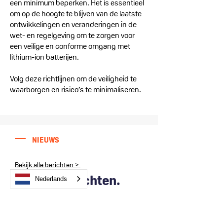
een minimum beperken. Het is essentieel
om op de hoogte te blijven van de laatste
ontwikkelingen en veranderingen in de
wet- en regelgeving om te zorgen voor
een veilige en conforme omgang met
lithium-ion batterijen.
Volg deze richtlijnen om de veiligheid te
waarborgen en risico’s te minimaliseren.
NIEUWS
Bekijk alle berichten >
Recente berichten.
Nederlands
Lithium Safety Containers
ondersteunt gemeente