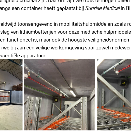
iligheid cruciaal zijn. Daarom zijn we trots te mogen delen 
angs een container heeft geplaatst bij 
Sunrise Medical
 in B
reldwijd toonaangevend in mobiliteitshulpmiddelen zoals ro
lag van lithiumbatterijen voor deze medische hulpmiddelen
leen functioneel is, maar ook de hoogste veiligheidsnormen 
n we bij aan een veilige werkomgeving voor zowel medewerk
ssentiële apparatuur.