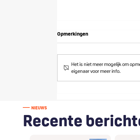
Opmerkingen
Het is niet meer mogelijk om opm
eigenaar voor meer info.
Lithium Safety Containers
ondersteunt gemeente
Hollands Kroon bij veilige
afhandeling van
NIEUWS
grootschalige onveilige
Recente bericht
opslag deelscooterbatterijen