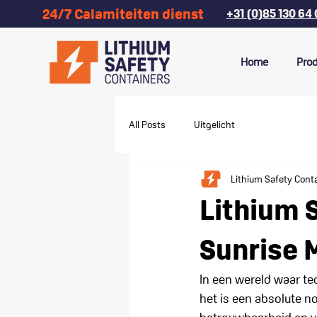
24/7 Calamiteiten dienst
+31 (0)85 130 64
Home
Pro
All Posts
Uitgelicht
Lithium Safety Cont
Lithium S
Sunrise M
In een wereld waar tec
het is een absolute no