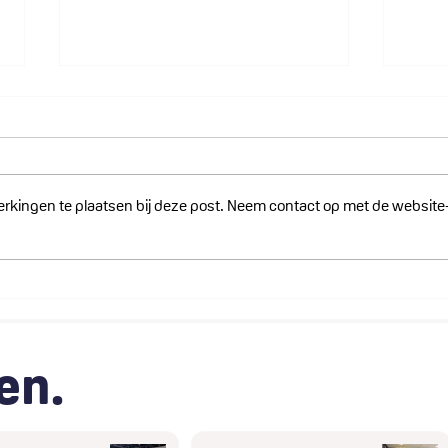
erkingen te plaatsen bij deze post. Neem contact op met de website
Lithium Safety Containers op
Lith
Intersec 2026: Drie
B.V.
succesvolle dagen in Dubai
star
same
regi
en.