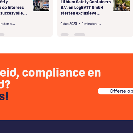
fety
Lithium Safety Containers
 op Intersec
B.V. en LogBATT GmbH
 succesvolle
starten exclusieve
ubai
samenwerking in D-A-CH-
3 minuten om te lezen
9 dec 2025
1 minuten om te lezen
regio
heid, compliance en
id?
Offerte o
ns!