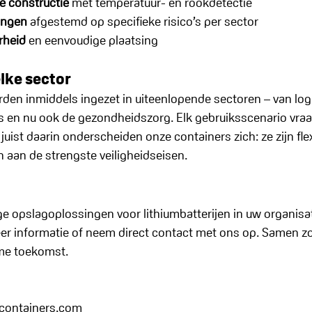
e constructie
 met temperatuur- en rookdetectie
ingen
 afgestemd op specifieke risico’s per sector
rheid
 en eenvoudige plaatsing
lke sector
en inmiddels ingezet in uiteenlopende sectoren – van logi
js en nu ook de gezondheidszorg. Elk gebruiksscenario vra
juist daarin onderscheiden onze containers zich: ze zijn flex
 aan de strengste veiligheidseisen.
ge opslagoplossingen voor lithiumbatterijen in uw organisa
er informatie of neem direct contact met ons op. Samen z
ame toekomst.
containers.com