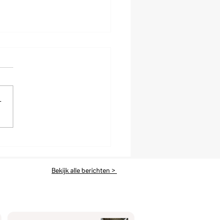
-
ium Safety Containers
 en LogBATT GmbH
ten exclusieve
nwerking in D-A-CH-
Bekijk alle berichten >
o