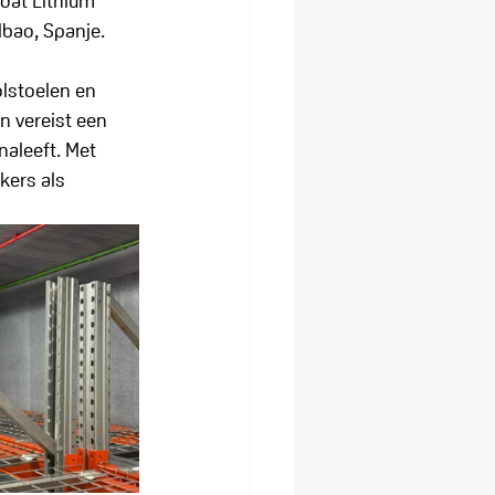
dat Lithium 
ilbao, Spanje.
lstoelen en 
 vereist een 
naleeft. Met 
ers als 