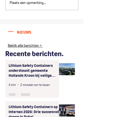
Plaats een opmerking...
Lithium Safety
Lithium Safety
Containers op Intersec
Containers B.V. 
2026: Drie succesvolle
LogBATT GmbH 
dagen in Dubai
exclusieve
samenwerking i
NIEUWS
regio
Bekijk alle berichten >
Recente berichten.
Lithium Safety Containers
ondersteunt gemeente
Hollands Kroon bij veilige
afhandeling van grootschalige
4 mrt
2 minuten om te lezen
onveilige opslag
deelscooterbatterijen
Lithium Safety Containers op
Intersec 2026: Drie succesvolle
dagen in Dubai