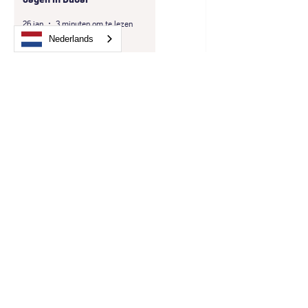
26 jan
3 minuten om te lezen
Nederlands
Lithium Safety Containers B.V.
en LogBATT GmbH starten
exclusieve samenwerking in D-
A-CH-regio
9 dec 2025
1 minuten om te lezen
Lithium Safety Container
geplaatst bij Sunrise Medical in
Bilbao - Spanje
7 apr 2025
2 minuten om te lezen