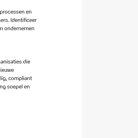
 processen en 
rs. Identificeer 
pen ondernemen 
anisaties die 
nieuwe 
lig, compliant 
ng soepel en 