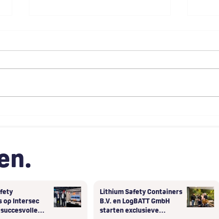
Lithium Safety Containers op
Lith
Intersec 2026: Drie
B.V.
succesvolle dagen in Dubai
star
same
en.
regi
fety
Lithium Safety Containers
 op Intersec
B.V. en LogBATT GmbH
 succesvolle
starten exclusieve