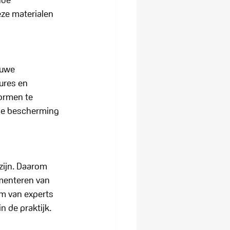
eze materialen 
euwe 
ures en 
ormen te 
 de bescherming 
zijn. Daarom 
ementeren van 
am van experts 
n de praktijk.