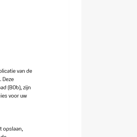
licatie van de 
. Deze 
d (BOb), zijn 
ies voor uw 
t opslaan, 
nde 