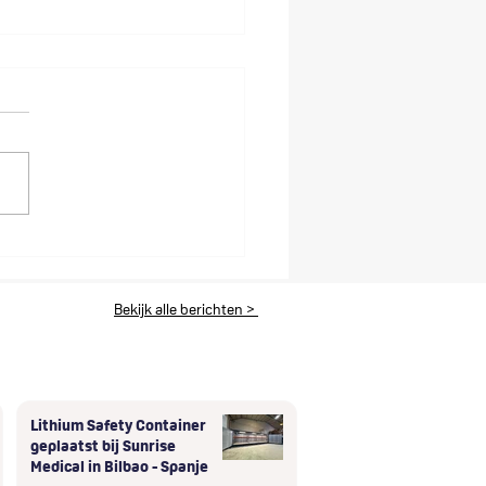
ium Safety Containers
 en LogBATT GmbH
ten exclusieve
Bekijk alle berichten >
nwerking in D-A-CH-
o
Lithium Safety Container
geplaatst bij Sunrise
Medical in Bilbao - Spanje