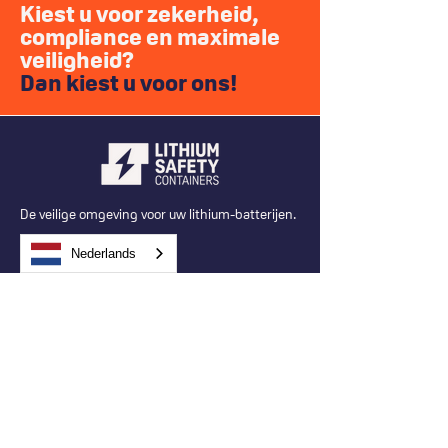
Kiest u voor zekerheid,
compliance en maximale
veiligheid?
Dan kiest u voor ons!
De veilige omgeving voor uw lithium-batterijen.
Goudenheuvel 23
Nederlands
5234 GA 's-Hertogenbosch
BTW: NL863057184B01
KVK:
83977295
+31 (0)85 130 64 05
info@lithiumsafetycontainers.com