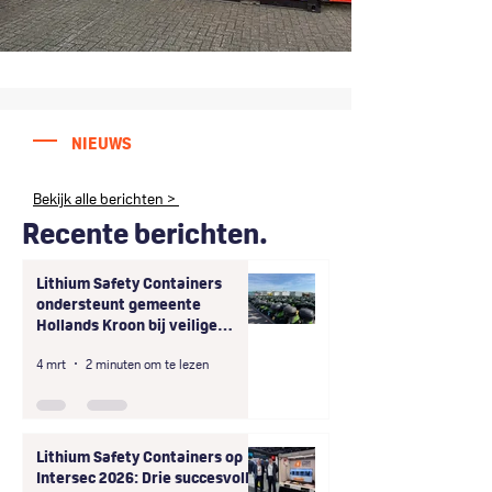
NIEUWS
Bekijk alle berichten >
Recente berichten.
Lithium Safety Containers
ondersteunt gemeente
Hollands Kroon bij veilige
afhandeling van grootschalige
4 mrt
2 minuten om te lezen
onveilige opslag
deelscooterbatterijen
Lithium Safety Containers op
Intersec 2026: Drie succesvolle