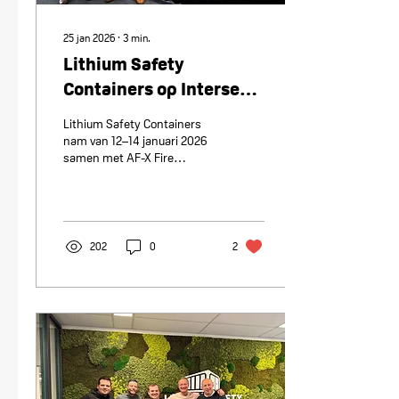
25 jan 2026
∙
3
min.
Lithium Safety
Containers op Intersec
2026: Drie succesvolle
Lithium Safety Containers
dagen in Dubai
nam van 12–14 januari 2026
samen met AF-X Fire
Solutions deel aan Intersec
in Dubai. Tijdens deze
toonaangevende vakbeurs
presenteerden zij PGS37-
gecertificeerde oplossingen
202
0
2
voor veilige lithiumopslag en
-oplading. De internationale
belangstelling was groot,
met waardevolle
gesprekken, nieuwe
inzichten en concrete
kansen. De succesvolle
samenwerking bevestigt de
groeiende wereldwijde