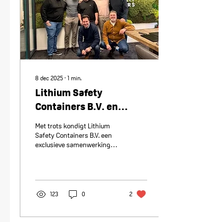
behoefte aan betrouwbare
lithiumveiligheid.
8 dec 2025
∙
1
min.
Lithium Safety
Containers B.V. en
LogBATT GmbH starten
Met trots kondigt Lithium
exclusieve
Safety Containers B.V. een
exclusieve samenwerking
samenwerking in D-A-
aan met LogBATT GmbH
CH-regio
voor de D-A-CH-regio. Via
LogBATT worden
gecertificeerde lithium
safety containers
123
0
2
beschikbaar voor
automotive-, OEM- en
industriële toepassingen.