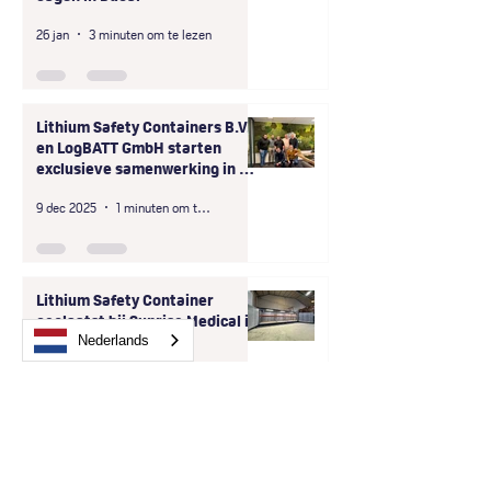
26 jan
3 minuten om te lezen
Lithium Safety Containers B.V.
en LogBATT GmbH starten
exclusieve samenwerking in D-
A-CH-regio
9 dec 2025
1 minuten om te lezen
Lithium Safety Container
geplaatst bij Sunrise Medical in
Bilbao - Spanje
Nederlands
7 apr 2025
2 minuten om te lezen