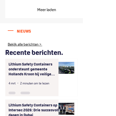
Samen versterken beide
partijen veilige opslag en
Meer laden
handling van lithium-ion
batterijen in Duitsland,
Oostenrijk en Zwitserland.
NIEUWS
Bekijk alle berichten >
Recente berichten.
Lithium Safety Containers
ondersteunt gemeente
Hollands Kroon bij veilige
afhandeling van grootschalige
4 mrt
2 minuten om te lezen
onveilige opslag
deelscooterbatterijen
Lithium Safety Containers op
Intersec 2026: Drie succesvolle
dagen in Dubai