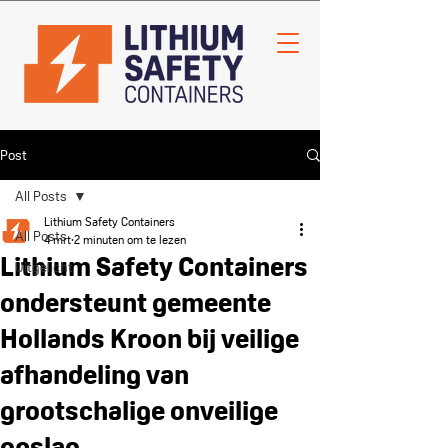
Post
All Posts
Lithium Safety Containers
All Posts
4 mrt
2 minuten om te lezen
Lithium Safety Containers
Uitgelicht
ondersteunt gemeente
Hollands Kroon bij veilige
afhandeling van
grootschalige onveilige
opslag