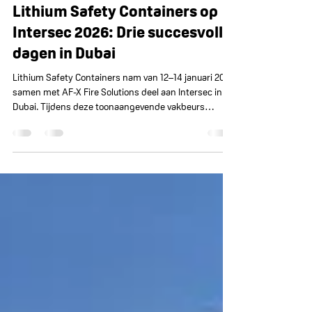
Lithium Safety Containers
26 jan
3 minuten om te lezen
Lithium Safety Containers op
Intersec 2026: Drie succesvolle
dagen in Dubai
Lithium Safety Containers nam van 12–14 januari 2026
samen met AF-X Fire Solutions deel aan Intersec in
Dubai. Tijdens deze toonaangevende vakbeurs
presenteerden zij PGS37-gecertificeerde oplossingen
voor veilige lithiumopslag en -oplading. De
internationale belangstelling was groot, met
waardevolle gesprekken, nieuwe inzichten en
concrete kansen. De succesvolle samenwerking
bevestigt de groeiende wereldwijde behoefte aan
betrouwbare lithiumveiligheid.