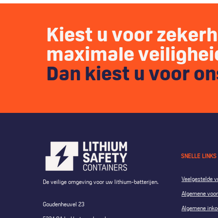
Kiest u voor zeker
maximale veilighe
Dan kiest u voor o
SNELLE LINKS
Veelgestelde v
De veilige omgeving voor uw lithium-batterijen.
Algemene voo
Goudenheuvel 23
Algemene inko