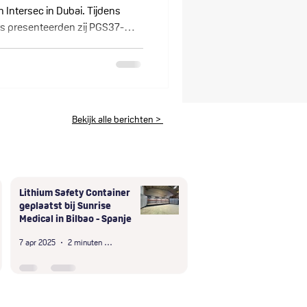
n Intersec in Dubai. Tijdens
 presenteerden zij PGS37-
r veilige lithiumopslag en -
angstelling was groot, met
e inzichten en concrete
werking bevestigt de groeiende
uwbare lithiumveiligheid.
Bekijk alle berichten >
Lithium Safety Container
geplaatst bij Sunrise
Medical in Bilbao - Spanje
7 apr 2025
2 minuten om te lezen