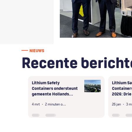
NIEUWS
Recente bericht
Lithium Safety
Lithium Sa
Containers ondersteunt
Containers
gemeente Hollands
2026: Drie
Kroon bij veilige
dagen in D
4 mrt
2 minuten om te lezen
26 jan
afhandeling van
grootschalige onveilige
opslag
deelscooterbatterijen