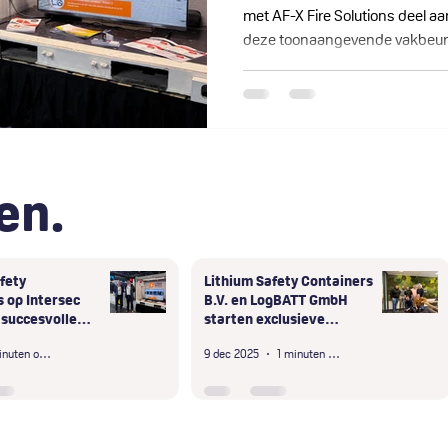
met AF-X Fire Solutions deel aa
deze toonaangevende vakbeurs
gecertificeerde oplossingen voo
oplading. De internationale bel
waardevolle gesprekken, nieuw
kansen. De succesvolle samen
wereldwijde behoefte aan betro
en.
fety
Lithium Safety Containers
 op Intersec
B.V. en LogBATT GmbH
 succesvolle
starten exclusieve
ubai
samenwerking in D-A-CH-
3 minuten om te lezen
9 dec 2025
1 minuten om te lezen
regio