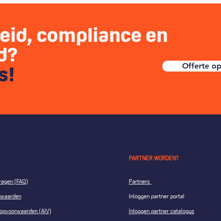
heid, compliance en
id?
Offerte o
ns!
PARTNER WORDEN?
ragen (FAQ)
Partners
rwaarden
Inloggen partner portal
op­voorwaarden (AIV)
Inloggen partner catalogus