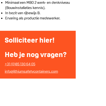
Minimaal een MBO 2 werk- en denkniveau
(Bouwinstallaties kennis).
In bezit van rijbewijs B.
Ervaring als productie medewerker.
Solliciteer
hier!
Heb je nog vragen?
+31 (0)85 130 64 05
info@lithiumsafetycontainers.com