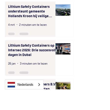
Lithium Safety Containers
ondersteunt gemeente
Hollands Kroon bij veilige
afhandeling van grootschalige
4 mrt
2 minuten om te lezen
onveilige opslag
deelscooterbatterijen
Lithium Safety Containers op
Intersec 2026: Drie succesvolle
dagen in Dubai
26 jan
3 minuten om te lezen
Lithium Safety Containers B.V.
Nederlands
en LogBATT GmbH starten
exclusieve samenwerking in D-
A-CH-regio
9 dec 2025
1 minuten om te lezen