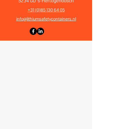
5234 GD 's-Hertogenbosch
+31 (0)85 130 64 05
info@lithiumsafetycontainers.nl