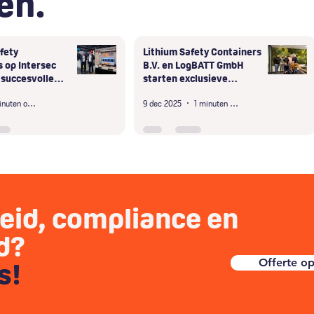
en.
fety
Lithium Safety Containers
 op Intersec
B.V. en LogBATT GmbH
 succesvolle
starten exclusieve
ubai
samenwerking in D-A-CH-
3 minuten om te lezen
9 dec 2025
1 minuten om te lezen
regio
heid, compliance en
id?
Offerte o
ns!