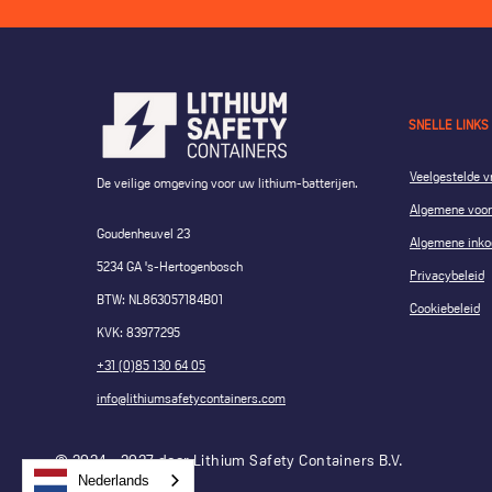
SNELLE LINKS
Veelgestelde v
De veilige omgeving voor uw lithium-batterijen.
Algemene voo
Goudenheuvel 23
Algemene inko
5234 GA 's-Hertogenbosch
Privacybeleid
BTW: NL863057184B01
Cookiebeleid
KVK: 83977295
+31 (0)85 130 64 05
info@lithiumsafetycontainers.com
© 2024 - 2027 door Lithium Safety Containers B.V.
Nederlands