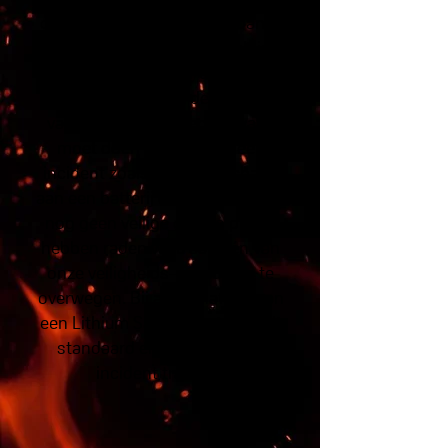
om met lithium batterijen dan is
onze incident preventie training
misschien wat voor u. Bij deze
training leren wij u de gevaren
van lithium batterijen en wat u
moet doen in geval van een
incident zoals brand of schade
aan een batterij of accu. mocht u
nog geen veilige opslag plaats
hebben raden wij u aan één van
onze veiligheids-producten te
overwegen. Bij aanschaffing van
een Lithium Safety Container zit
standaard en omgangs- en
incident training.