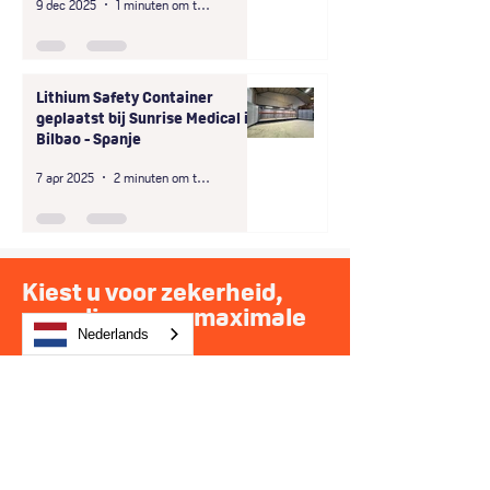
9 dec 2025
1 minuten om te lezen
Lithium Safety Container
geplaatst bij Sunrise Medical in
Bilbao - Spanje
7 apr 2025
2 minuten om te lezen
Kiest u voor zekerheid,
compliance en maximale
veiligheid?
Nederlands
Dan kiest u voor ons!