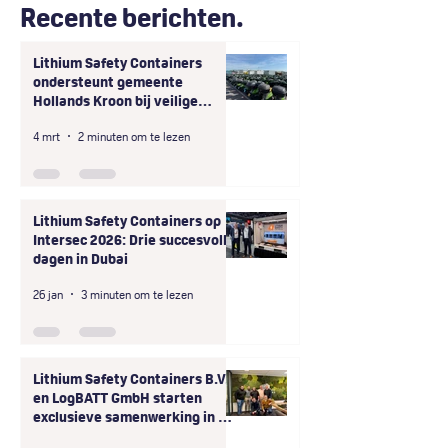
Recente berichten.
Lithium Safety Containers
ondersteunt gemeente
Hollands Kroon bij veilige
afhandeling van grootschalige
4 mrt
2 minuten om te lezen
onveilige opslag
deelscooterbatterijen
Lithium Safety Containers op
Intersec 2026: Drie succesvolle
dagen in Dubai
26 jan
3 minuten om te lezen
Lithium Safety Containers B.V.
en LogBATT GmbH starten
exclusieve samenwerking in D-
A-CH-regio