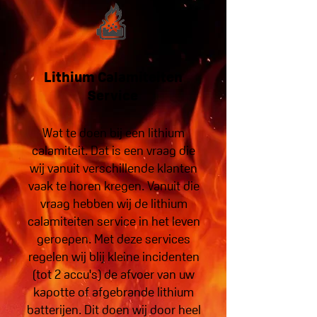
Lithium Calamiteiten
Service
Wat te doen bij een lithium
calamiteit. Dat is een vraag die
wij vanuit verschillende klanten
vaak te horen kregen. Vanuit die
vraag hebben wij de lithium
calamiteiten service in het leven
geroepen. Met deze services
regelen wij blij kleine incidenten
(tot 2 accu's) de afvoer van uw
kapotte of afgebrande lithium
batterijen. Dit doen wij door heel