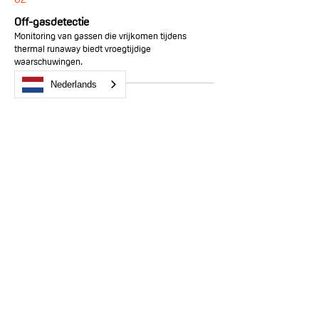
Off-gas­detectie
Monitoring van gassen die vrijkomen tijdens
thermal runaway biedt vroegtijdige
waarschuwingen.
Nederlands
03
Veilige opslag
Bewaar lithium-ion accu's op een veilige plaats,
weg van ontvlambare materialen.
NIEUWS
Bekijk alle berichten >
Recente berichten.
Lithium Safety Containers
ondersteunt gemeente