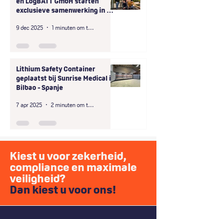
en LogBATT GmbH starten
exclusieve samenwerking in D-
A-CH-regio
9 dec 2025
1 minuten om te lezen
Lithium Safety Container
geplaatst bij Sunrise Medical in
Bilbao - Spanje
7 apr 2025
2 minuten om te lezen
Kiest u voor zekerheid,
compliance en maximale
veiligheid?
Dan kiest u voor ons!