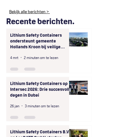
Bekijk alle berichten >
Recente berichten.
Lithium Safety Containers
ondersteunt gemeente
Hollands Kroon bij veilige
afhandeling van grootschalige
4 mrt
2 minuten om te lezen
onveilige opslag
deelscooterbatterijen
Lithium Safety Containers op
Intersec 2026: Drie succesvolle
dagen in Dubai
26 jan
3 minuten om te lezen
Lithium Safety Containers B.V.