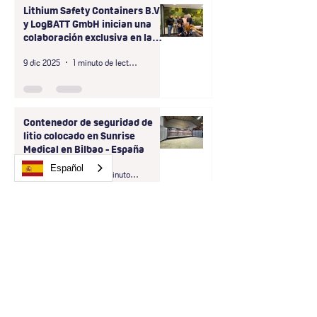
Lithium Safety Containers B.V.
y LogBATT GmbH inician una
colaboración exclusiva en la
región D-A-CH
9 dic 2025
1 minuto de lectura
Contenedor de seguridad de
litio colocado en Sunrise
Medical en Bilbao - España
Español
7 de abril de 2025
2 minutos de lectura
¿Busca fiabilidad,
cumplimiento normativo y
la máxima seguridad?
¡Entonces elíjanos!