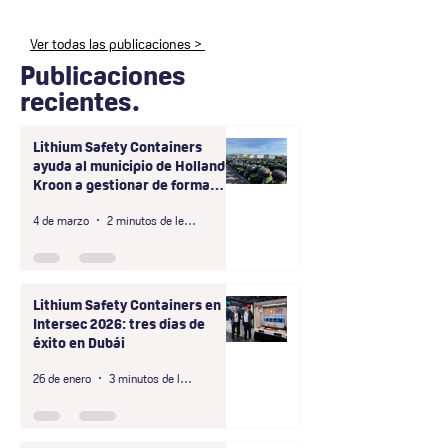
Ver todas las publicaciones >
Publicaciones
recientes.
Lithium Safety Containers
ayuda al municipio de Hollands
Kroon a gestionar de forma
segura el almacenamiento a
4 de marzo
2 minutos de lectura
gran escala de baterías de
patinetes compartidos que no
cumplen con las normas de
seguridad.
Lithium Safety Containers en
Intersec 2026: tres días de
éxito en Dubái
26 de enero
3 minutos de lectura