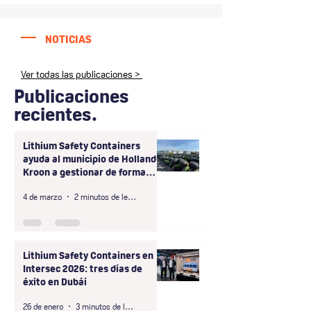
NOTICIAS
Ver todas las publicaciones >
Publicaciones
recientes.
Lithium Safety Containers
ayuda al municipio de Hollands
Kroon a gestionar de forma
segura el almacenamiento a
4 de marzo
2 minutos de lectura
gran escala de baterías de
patinetes compartidos que no
cumplen con las normas de
seguridad.
Lithium Safety Containers en
Intersec 2026: tres días de
éxito en Dubái
26 de enero
3 minutos de lectura