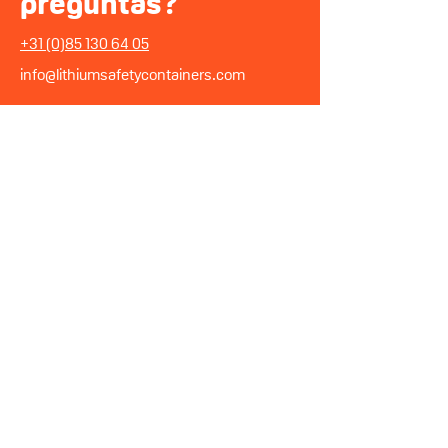
preguntas?
+31 (0)85 130 64 05
info@lithiumsafetycontainers.com