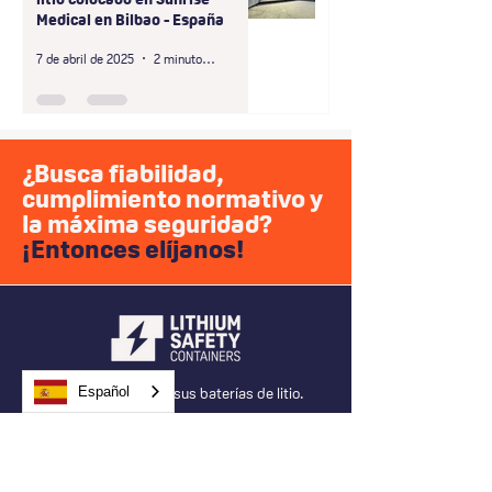
Medical en Bilbao - España
7 de abril de 2025
2 minutos de lectura
¿Busca fiabilidad,
cumplimiento normativo y
la máxima seguridad?
¡Entonces elíjanos!
El entorno seguro para sus baterías de litio.
Español
Goudenheuvel, 23
5234 GA 's-Hertogenbosch