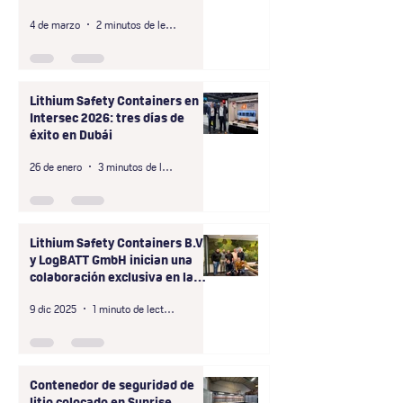
segura el almacenamiento a
4 de marzo
2 minutos de lectura
gran escala de baterías de
patinetes compartidos que no
cumplen con las normas de
seguridad.
Lithium Safety Containers en
Intersec 2026: tres días de
éxito en Dubái
26 de enero
3 minutos de lectura
Lithium Safety Containers B.V.
y LogBATT GmbH inician una
colaboración exclusiva en la
región D-A-CH
9 dic 2025
1 minuto de lectura
Contenedor de seguridad de
litio colocado en Sunrise