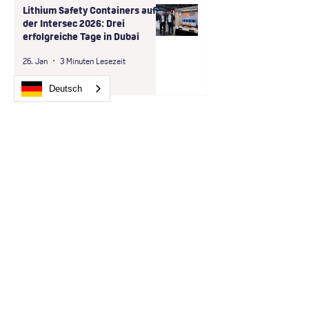
Lithium Safety Containers auf
der Intersec 2026: Drei
erfolgreiche Tage in Dubai
26. Jan
3 Minuten Lesezeit
Deutsch
Lithium Safety Containers B.V.
und LogBATT GmbH starten
exklusive Zusammenarbeit in
der D-A-CH-Region
9. Dez. 2025
1 Minute Lesezeit
Lithium-Sicherheitsbehälter
bei Sunrise Medical in Bilbao -
Spanien
7. April 2025
2 Minuten Lesezeit