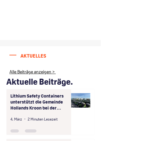
AKTUELLES
Alle Beiträge anzeigen >
Aktuelle Beiträge.
Lithium Safety Containers
unterstützt die Gemeinde
Hollands Kroon bei der
sicheren Entsorgung von
4. März
2 Minuten Lesezeit
unsicher gelagerten Teilen von
Scooter-Batterien